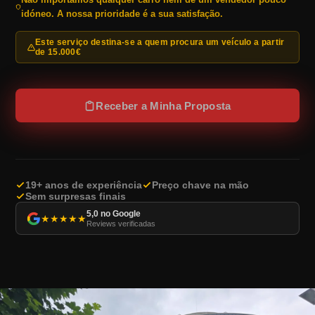
idóneo. A nossa prioridade é a sua satisfação.
Este serviço destina-se a quem procura um veículo a partir
de 15.000€
Receber a Minha Proposta
19+ anos de experiência
Preço chave na mão
Sem surpresas finais
5,0 no Google
★
★
★
★
★
Reviews verificadas