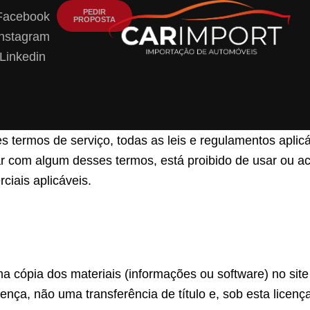
PEDIR
Facebook
o
PROPOSTA
Instagram
e
Linkedin
iços
actos
s termos de serviço, todas as leis e regulamentos aplic
ar com algum desses termos, está proibido de usar ou ace
ciais aplicáveis.
cópia dos materiais (informações ou software) no site C
ença, não uma transferência de título e, sob esta licen