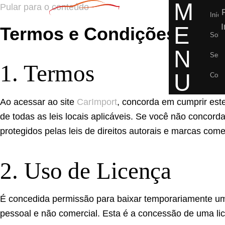
M
Pular para o conteúdo
Iníci
E
Termos e Condições
Sobr
N
Serv
1. Termos
U
Cont
Ao acessar ao site
CarImport
, concorda em cumprir este
de todas as leis locais aplicáveis. Se você não concord
protegidos pelas leis de direitos autorais e marcas comer
2. Uso de Licença
É concedida permissão para baixar temporariamente uma 
pessoal e não comercial. Esta é a concessão de uma lic