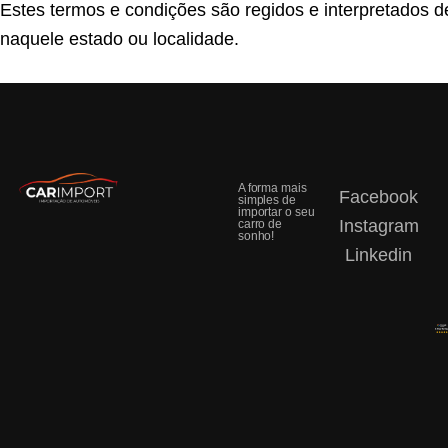
Estes termos e condições são regidos e interpretados d
naquele estado ou localidade.
A forma mais
Facebook
simples de
importar o seu
Instagram
carro de
sonho!
Linkedin