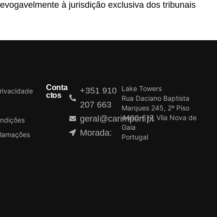
evogavelmente à jurisdição exclusiva dos tribunais
Conta
Lake Towers
+351 910
Privacidade
ctos
Rua Daciano Baptista
207 663
Marques 245, 2º Piso
4400-617, Vila Nova de
geral@carimport.pt
ndições
Gaia
Morada:
clamações
Portugal