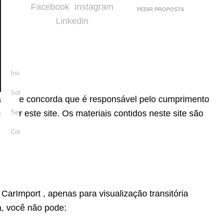
Facebook
Instagram
Início
PEDIR PROPOSTA
Linkedin
Sobre
Serviços
Contactos
Início
Sobre
áveis ​​e concorda que é responsável pelo cumprimento
ssar este site. Os materiais contidos neste site são
Serviços
Contactos
arImport , apenas para visualização transitória
ça, você não pode: